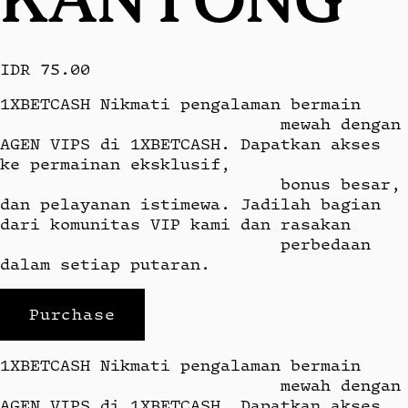
IDR 75.00
1XBETCASH Nikmati pengalaman bermain

                            mewah dengan 
AGEN VIPS di 1XBETCASH. Dapatkan akses 
ke permainan eksklusif,

                            bonus besar, 
dan pelayanan istimewa. Jadilah bagian 
dari komunitas VIP kami dan rasakan

                            perbedaan 
dalam setiap putaran.
Purchase
1XBETCASH Nikmati pengalaman bermain

                            mewah dengan 
AGEN VIPS di 1XBETCASH. Dapatkan akses 