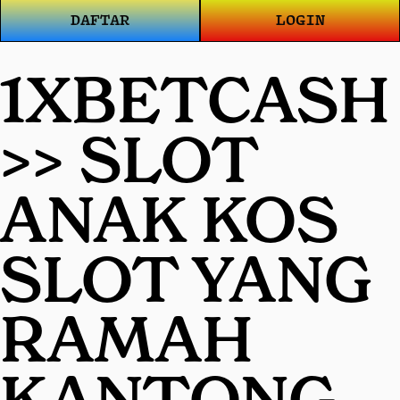
DAFTAR
LOGIN
1XBETCASH
>> SLOT
ANAK KOS
SLOT YANG
RAMAH
KANTONG