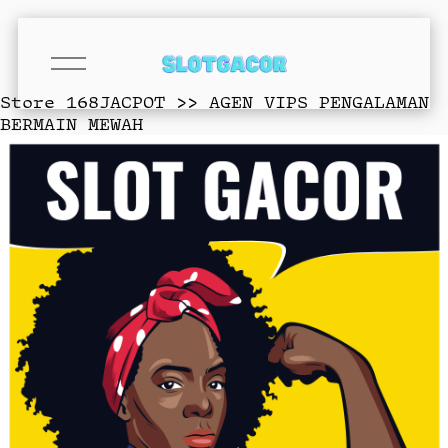
O
p
e
Store
168JACPOT >> AGEN VIPS PENGALAMAN
n
BERMAIN MEWAH
M
e
n
u