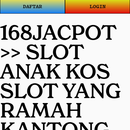
DAFTAR
LOGIN
168JACPOT
>> SLOT
ANAK KOS
SLOT YANG
RAMAH
KANTONG