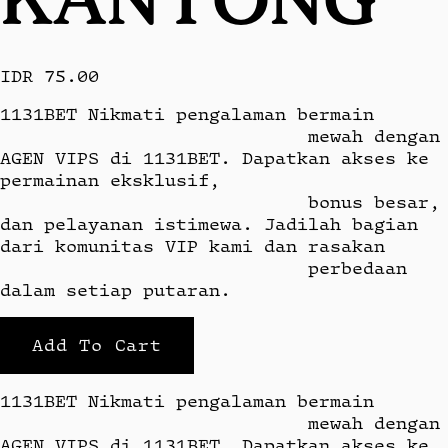
IDR 75.00
1131BET Nikmati pengalaman bermain

                            mewah dengan 
AGEN VIPS di 1131BET. Dapatkan akses ke 
permainan eksklusif,

                            bonus besar, 
dan pelayanan istimewa. Jadilah bagian 
dari komunitas VIP kami dan rasakan

                            perbedaan 
dalam setiap putaran.
Add To Cart
1131BET Nikmati pengalaman bermain

                            mewah dengan 
AGEN VIPS di 1131BET. Dapatkan akses ke 