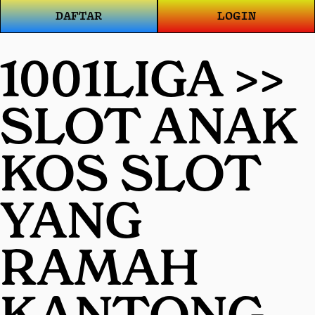
DAFTAR
LOGIN
1001LIGA >>
SLOT ANAK
KOS SLOT
YANG
RAMAH
KANTONG