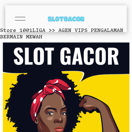
O
p
e
Store
1001LIGA >> AGEN VIPS PENGALAMAN
n
BERMAIN MEWAH
M
e
n
u