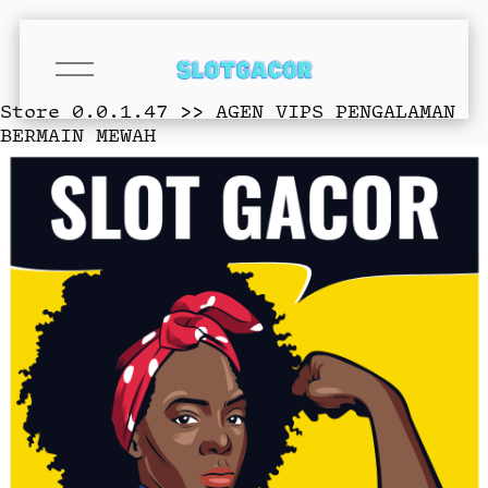
O
p
e
Store
0.0.1.47 >> AGEN VIPS PENGALAMAN
n
BERMAIN MEWAH
M
e
n
u